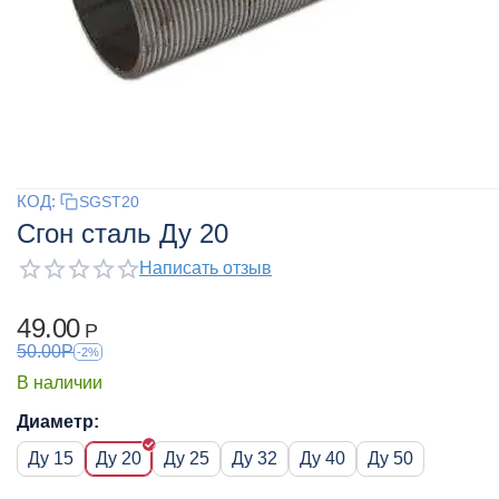
КОД:
SGST20
Сгон сталь Ду 20
Написать отзыв
49.00
Р
50.00
Р
-2%
В наличии
Диаметр:
Ду 15
Ду 20
Ду 25
Ду 32
Ду 40
Ду 50