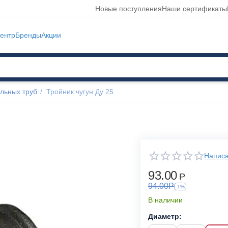
Новые поступления
Наши сертификаты
ентр
Бренды
Акции
льных труб
/
Тройник чугун Ду 25
Написа
93.00
Р
94.00
Р
-1%
В наличии
Диаметр: