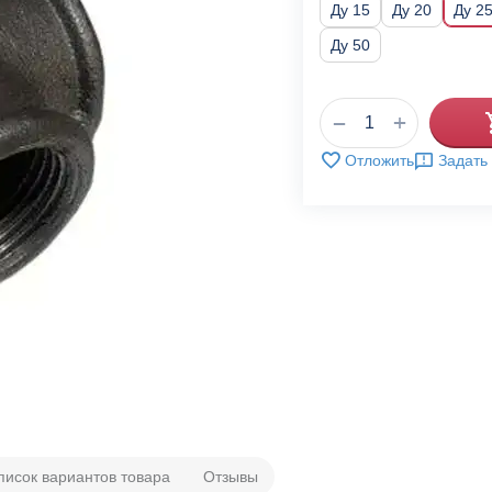
Ду 15
Ду 20
Ду 2
Ду 50
+
−
Отложить
Задать
писок вариантов товара
Отзывы