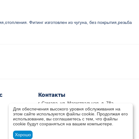
,отопления. Фитинг изготовлен из чугуна, без покрытия,резьба
с
Контакты
г. Самара, ул. Магистральная, д. 78а
Для обеспечения высокого уровня обслуживания на
8 800-333-33-79
(звонок бесплатный)
этом сайте используются файлы cookie. Продолжая его
8(846)-211-03-15
использование, вы соглашаетесь с тем, что файлы
Пн-Пт 8.30 - 17.30 Сб 9.00 - 16.00
cookie будут сохраняться на вашем компьютере.
zakaz@teplocity.com
Посмотреть на карте
Хорошо