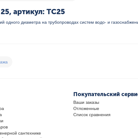
25, артикул: TC25
й одного диаметра на трубопроводах систем водо- и газоснабжения
дажа
Покупательский серви
Ваши заказы
ра
Отложенные
а
Список сравнения
ки
аров
женерной сантехнике