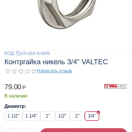
КОД:
VTr.655.N.0005
Контргайка никель 3/4" VALTEC
Написать отзыв
79.00
Р
В наличии
Диаметр:
1 1/2"
1 1/4"
1"
1/2"
2"
3/4"