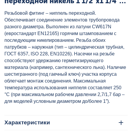
переходной никель 1 1/2"x1 1/4"
VALTEC, артикул: VTr.580.N.0807
Резьбовой фитинг – ниппель переходной.
Обеспечивает соединение элементов трубопровода
разного диаметра. Выполнен из латуни CW617N
(евростандарт EN12165) горячим штампованием с
последующим никелированием. Резьба обоих
патрубков – наружная (тип – цилиндрическая трубная,
ГОСТ 6357, ISO 228, EN10226). Насечки на резьбе
способствуют удержанию герметизирующего
материала (например, сантехнического льна). Наличие
шестигранного (под гаечный ключ) участка корпуса
облегчает монтаж соединения. Максимальная
температура использования ниппеля составляет 250
°С (при максимальном рабочем давлении 2,7/1,7 бар –
для моделей условным диаметром до/более 1”).
Характеристики