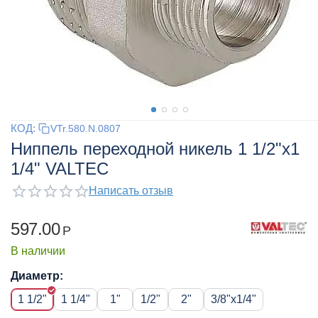
КОД:
VTr.580.N.0807
Ниппель переходной никель 1 1/2"x1
1/4" VALTEC
Написать отзыв
597.00
Р
В наличии
Диаметр:
1 1/2"
1 1/4"
1"
1/2"
2"
3/8"x1/4"