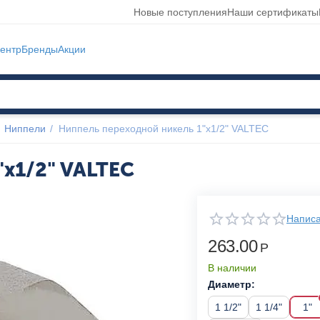
Новые поступления
Наши сертификаты
ентр
Бренды
Акции
Ниппели
/
Ниппель переходной никель 1"x1/2" VALTEC
"x1/2" VALTEC
Написа
263.00
Р
В наличии
Диаметр:
1 1/2"
1 1/4"
1"