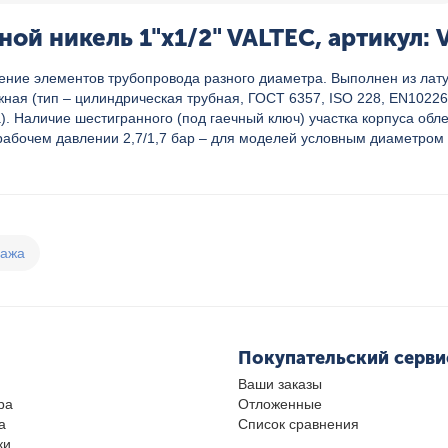
й никель 1"x1/2" VALTEC, артикул: 
нение элементов трубопровода разного диаметра. Выполнен из ла
ная (тип – цилиндрическая трубная, ГОСТ 6357, ISO 228, EN10226
). Наличие шестигранного (под гаечный ключ) участка корпуса об
абочем давлении 2,7/1,7 бар – для моделей условным диаметром д
дажа
Покупательский серви
Ваши заказы
ра
Отложенные
а
Список сравнения
ки