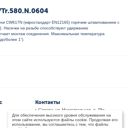
VTr.580.N.0604
туни CW617N (евростандарт EN12165) горячим штампованием с
). Насечки на резьбе способствуют удержанию
легчает монтаж соединения. Максимальная температура
о/более 1”).
с
Контакты
г. Самара, ул. Магистральная, д. 78а
Для обеспечения высокого уровня обслуживания на
8 800-333-33-79
(звонок бесплатный)
этом сайте используются файлы cookie. Продолжая его
8(846)-211-03-15
использование, вы соглашаетесь с тем, что файлы
Пн-Пт 8.30 - 17.30 Сб 9.00 - 16.00