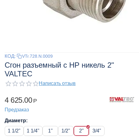
КОД:
VTr.728.N.0009
Сгон разъемный с НР никель 2"
VALTEC
Написать отзыв
4 625.00
Р
Предзаказ
Диаметр:
1 1/2"
1 1/4"
1"
1/2"
2"
3/4"