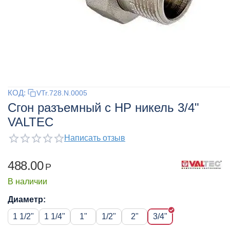
КОД:
VTr.728.N.0005
Сгон разъемный с НР никель 3/4"
VALTEC
Написать отзыв
488.00
Р
В наличии
Диаметр:
1 1/2"
1 1/4"
1"
1/2"
2"
3/4"