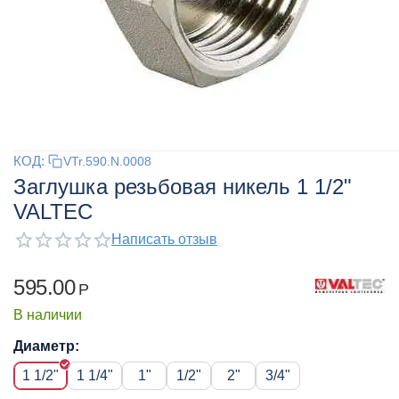
КОД:
VTr.590.N.0008
Заглушка резьбовая никель 1 1/2"
VALTEC
Написать отзыв
595.00
Р
В наличии
Диаметр:
1 1/2"
1 1/4"
1"
1/2"
2"
3/4"