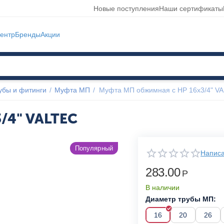
Новые поступления
Наши сертификаты
ентр
Бренды
Акции
убы и фитинги
/
Муфта МП
/
Муфта МП обжимная с НР 16x3/4" V
/4" VALTEC
Популярный
Написа
283.00
Р
В наличии
Диаметр трубы МП:
16
20
26