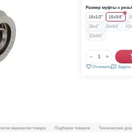
Размер муфты с резь
16x1/2"
16x3/4"
2
26x1"
26x3/4"
32x
32x3/4"
+
−
Отложить
Задать
писок вариантов товара
Подборки товаров
Техническая док