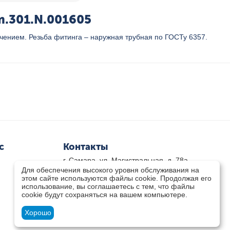
m.301.N.001605
ением. Резьба фитинга – наружная трубная по ГОСТу 6357.
с
Контакты
г. Самара, ул. Магистральная, д. 78а
Для обеспечения высокого уровня обслуживания на
8 800-333-33-79
(звонок бесплатный)
этом сайте используются файлы cookie. Продолжая его
8(846)-211-03-15
использование, вы соглашаетесь с тем, что файлы
Пн-Пт 8.30 - 17.30 Сб 9.00 - 16.00
cookie будут сохраняться на вашем компьютере.
zakaz@teplocity.com
Посмотреть на карте
Хорошо