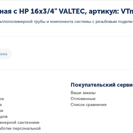
я с НР 16x3/4" VALTEC, артикул: VT
ллополимерной трубы и компонента системы с резьбовым подключ
дажа
Покупательский серви
Ваши заказы
ра
Отложенные
а
Список сравнения
ки
аров
женерной сантехнике
аботки персональной