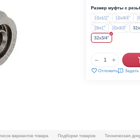
Размер муфты с резь
16x1/2"
16x3/4"
2
26x1"
26x3/4"
32x
32x3/4"
+
−
Отложить
Задать
писок вариантов товара
Подборки товаров
Техническая док