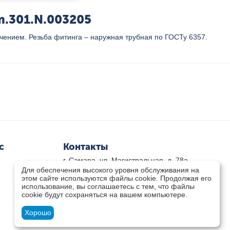
m.301.N.003205
ением. Резьба фитинга – наружная трубная по ГОСТу 6357.
с
Контакты
г. Самара, ул. Магистральная, д. 78а
Для обеспечения высокого уровня обслуживания на
8 800-333-33-79
(звонок бесплатный)
этом сайте используются файлы cookie. Продолжая его
8(846)-211-03-15
использование, вы соглашаетесь с тем, что файлы
Пн-Пт 8.30 - 17.30 Сб 9.00 - 16.00
cookie будут сохраняться на вашем компьютере.
zakaz@teplocity.com
Посмотреть на карте
Хорошо