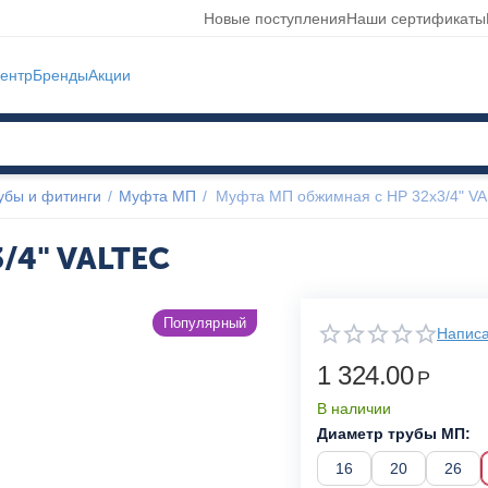
Новые поступления
Наши сертификаты
ентр
Бренды
Акции
убы и фитинги
/
Муфта МП
/
Муфта МП обжимная с НР 32x3/4" V
/4" VALTEC
Популярный
Написа
1 324.00
Р
В наличии
Диаметр трубы МП:
16
20
26