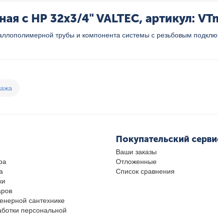
я с НР 32x3/4" VALTEC, артикул: VT
ллополимерной трубы и компонента системы с резьбовым подключ
дажа
Покупательский серви
Ваши заказы
ра
Отложенные
а
Список сравнения
ки
аров
женерной сантехнике
аботки персональной