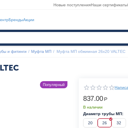
Новые поступления
Наши сертификаты
ентр
Бренды
Акции
убы и фитинги
/
Муфта МП
/
Муфта МП обжимная 26x20 VALTEC
ALTEC
Популярный
Написа
837.00
Р
В наличии
Диаметр трубы МП:
20
26
32