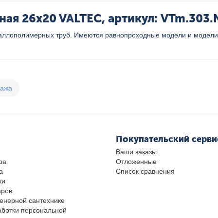
ая 26x20 VALTEC, артикул: VTm.303.
ллополимерных труб. Имеются равнопроходные модели и модели 
дажа
Покупательский серви
Ваши заказы
ра
Отложенные
а
Список сравнения
ки
аров
женерной сантехнике
аботки персональной