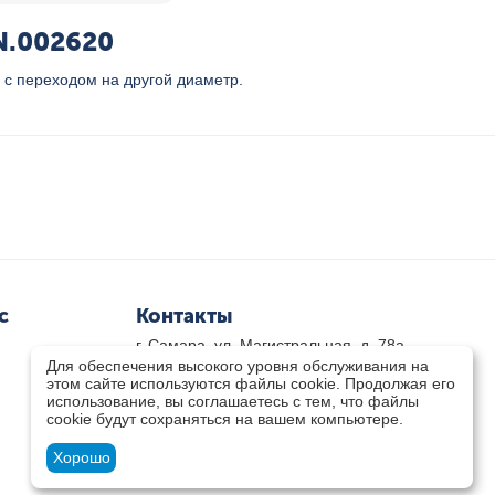
N.002620
с переходом на другой диаметр.
с
Контакты
г. Самара, ул. Магистральная, д. 78а
Для обеспечения высокого уровня обслуживания на
8 800-333-33-79
(звонок бесплатный)
этом сайте используются файлы cookie. Продолжая его
8(846)-211-03-15
использование, вы соглашаетесь с тем, что файлы
Пн-Пт 8.30 - 17.30 Сб 9.00 - 16.00
cookie будут сохраняться на вашем компьютере.
zakaz@teplocity.com
Посмотреть на карте
Хорошо