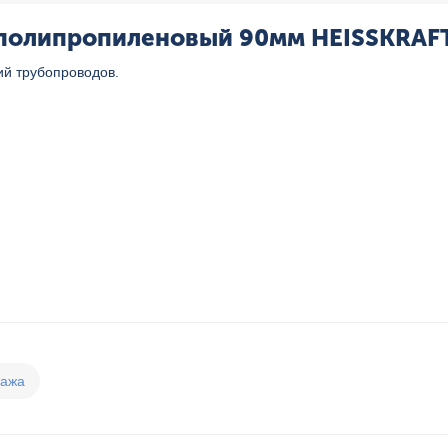
полипропиленовый 90мм HEISSKRAFT,
й трубопроводов.
дажа