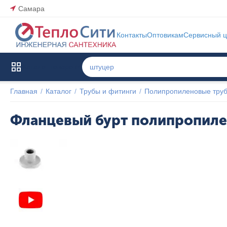
Самара
Контакты
Оптовикам
Сервисный ц
Каталог товаров
Главная
/
Каталог
/
Трубы и фитинги
/
Полипропиленовые труб
Фланцевый бурт полипропил
Указана 
цена 
последней 
продажи 