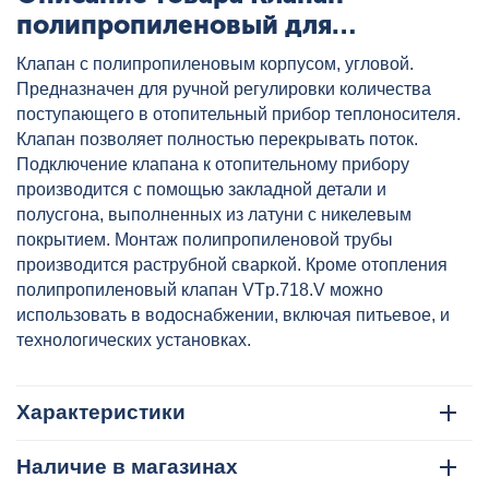
полипропиленовый для
подключения радиаторов угловой
Клапан с полипропиленовым корпусом, угловой.
20x1/2" бел. VALTEC, артикул:
Предназначен для ручной регулировки количества
VTp.718.V.02004
поступающего в отопительный прибор теплоносителя.
Клапан позволяет полностью перекрывать поток.
Подключение клапана к отопительному прибору
производится с помощью закладной детали и
полусгона, выполненных из латуни с никелевым
покрытием. Монтаж полипропиленовой трубы
производится раструбной сваркой. Кроме отопления
полипропиленовый клапан VTp.718.V можно
использовать в водоснабжении, включая питьевое, и
технологических установках.
Характеристики
Наличие в магазинах