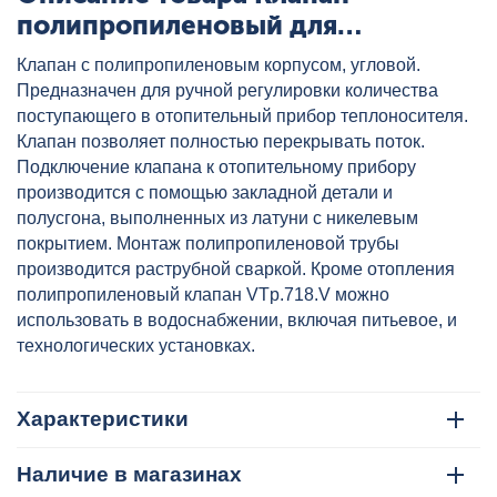
полипропиленовый для
подключения радиаторов угловой
Клапан с полипропиленовым корпусом, угловой.
25x3/4" бел. VALTEC, артикул:
Предназначен для ручной регулировки количества
VTp.718.V.02505
поступающего в отопительный прибор теплоносителя.
Клапан позволяет полностью перекрывать поток.
Подключение клапана к отопительному прибору
производится с помощью закладной детали и
полусгона, выполненных из латуни с никелевым
покрытием. Монтаж полипропиленовой трубы
производится раструбной сваркой. Кроме отопления
полипропиленовый клапан VTp.718.V можно
использовать в водоснабжении, включая питьевое, и
технологических установках.
Характеристики
Наличие в магазинах