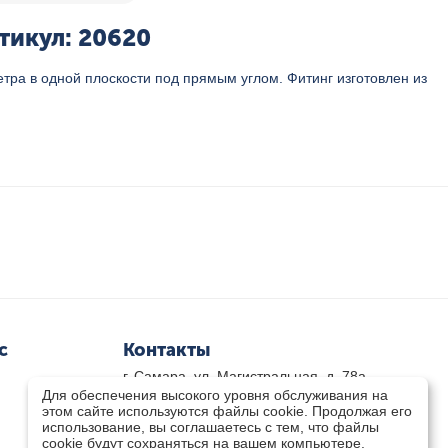
тикул: 20620
ра в одной плоскости под прямым углом. Фитинг изготовлен из
с
Контакты
г. Самара, ул. Магистральная, д. 78а
Для обеспечения высокого уровня обслуживания на
8 800-333-33-79
(звонок бесплатный)
этом сайте используются файлы cookie. Продолжая его
8(846)-211-03-15
использование, вы соглашаетесь с тем, что файлы
Пн-Пт 8.30 - 17.30 Сб 9.00 - 16.00
cookie будут сохраняться на вашем компьютере.