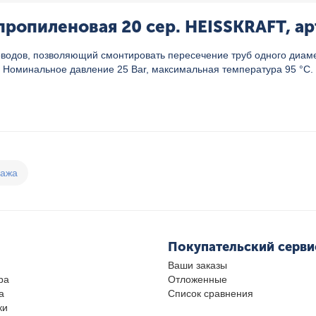
ропиленовая 20 сер. HEISSKRAFT, ар
дов, позволяющий смонтировать пересечение труб одного диамет
 Номинальное давление 25 Bar, максимальная температура 95 °C.
дажа
Покупательский серви
Ваши заказы
ра
Отложенные
а
Список сравнения
ки