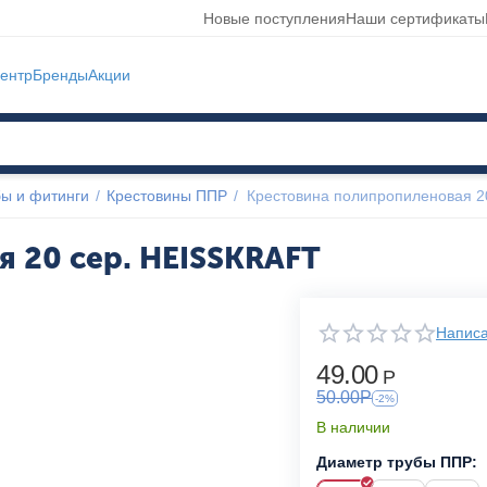
Новые поступления
Наши сертификаты
ентр
Бренды
Акции
ы и фитинги
/
Крестовины ППР
/
Крестовина полипропиленовая 2
 20 сер. HEISSKRAFT
Написа
49.00
Р
50.00
Р
-2%
В наличии
Диаметр трубы ППР: