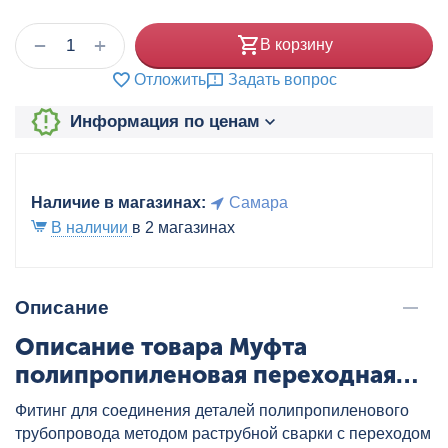
+
−
В корзину
Отложить
Задать вопрос
Информация по ценам
Наличие в магазинах:
Самара
В наличии
в 2 магазинах
Описание
Описание товара Муфта
полипропиленовая переходная
63x32 бел. VALTEC, артикул:
Фитинг для соединения деталей полипропиленового
VTp.705.0.063032
трубопровода методом раструбной сварки с переходом