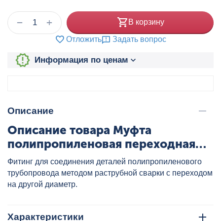
+
−
В корзину
Отложить
Задать вопрос
Информация по ценам
Описание
Описание товара Муфта
полипропиленовая переходная
90x75 бел. VALTEC, артикул:
Фитинг для соединения деталей полипропиленового
VTp.705.0.090075
трубопровода методом раструбной сварки с переходом
на другой диаметр.
Характеристики