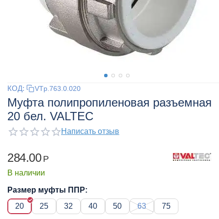
КОД:
VTp.763.0.020
Муфта полипропиленовая разъемная
20 бел. VALTEC
Написать отзыв
284.00
Р
В наличии
Размер муфты ППР:
20
25
32
40
50
63
75