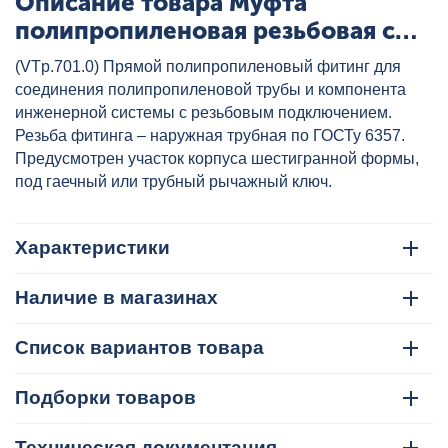
Описание товара Муфта
полипропиленовая резьбовая с
металлической НР 25x3/4" бел.
(VTp.701.0) Прямой полипропиленовый фитинг для
VALTEC, артикул: VTp.701.0.02505
соединения полипропиленовой трубы и компонента
инженерной системы с резьбовым подключением.
Резьба фитинга – наружная трубная по ГОСТу 6357.
Предусмотрен участок корпуса шестигранной формы,
под гаечный или трубный рычажный ключ.
Характеристики
Наличие в магазинах
Список вариантов товара
Подборки товаров
Техническая документация