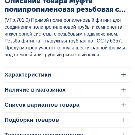
Описание товара Муфта
полипропиленовая резьбовая с
металлической НР 32x1/2" бел.
(VTp.701.0) Прямой полипропиленовый фитинг для
VALTEC, артикул: VTp.701.0.03204
соединения полипропиленовой трубы и компонента
инженерной системы с резьбовым подключением.
Резьба фитинга – наружная трубная по ГОСТу 6357.
Предусмотрен участок корпуса шестигранной формы,
под гаечный или трубный рычажный ключ.
Характеристики
Наличие в магазинах
Список вариантов товара
Подборки товаров
Техническая документация