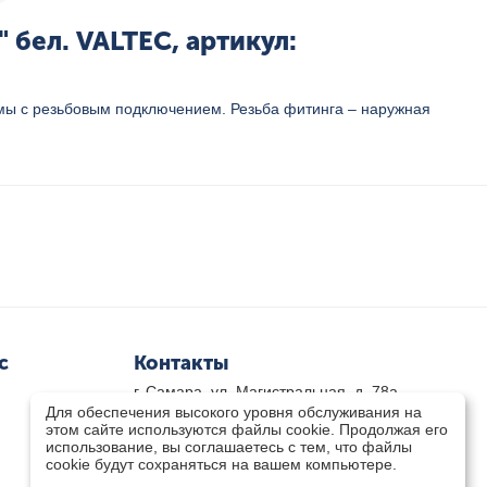
бел. VALTEC, артикул:
ы с резьбовым подключением. Резьба фитинга – наружная
с
Контакты
г. Самара, ул. Магистральная, д. 78а
Для обеспечения высокого уровня обслуживания на
8 800-333-33-79
(звонок бесплатный)
этом сайте используются файлы cookie. Продолжая его
8(846)-211-03-15
использование, вы соглашаетесь с тем, что файлы
Пн-Пт 8.30 - 17.30 Сб 9.00 - 16.00
cookie будут сохраняться на вашем компьютере.
zakaz@teplocity.com