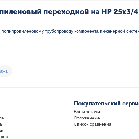
иленовый переходной на НР 25x3/4" 
 полипропиленовому трубопроводу компонента инженерной систем
дажа
Покупательский серви
Ваши заказы
ра
Отложенные
а
Список сравнения
ки
аров