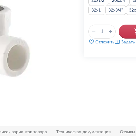
20x1/2"
20x3/4"
2
32x1"
32x3/4"
32х
+
−
Отложить
Задать
писок вариантов товара
Техническая документация
Отзывы