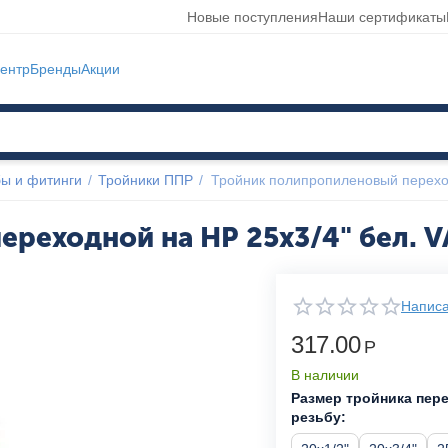
Новые поступления
Наши сертификаты
ентр
Бренды
Акции
ы и фитинги
/
Тройники ППР
/
Тройник полипропиленовый перехо
реходной на НР 25x3/4" бел. 
Написа
317.00
Р
В наличии
Размер тройника пер
резьбу: