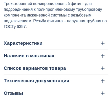
на НР 32х1/2" бел. VALTEC,
Трехсторонний полипропиленовый фитинг для
артикул: VTp.733.0.03204
подсоединения к полипропиленовому трубопроводу
компонента инженерной системы с резьбовым
подключением. Резьба фитинга – наружная трубная по
ГОСТу 6357.
Характеристики
Наличие в магазинах
Список вариантов товара
Техническая документация
Отзывы