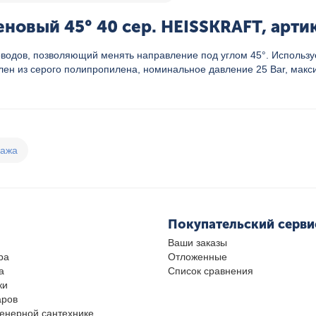
новый 45° 40 сер. HEISSKRAFT, арти
дов, позволяющий менять направление под углом 45°. Используе
влен из серого полипропилена, номинальное давление 25 Bar, макс
дажа
Покупательский серви
Ваши заказы
ра
Отложенные
а
Список сравнения
ки
аров
женерной сантехнике