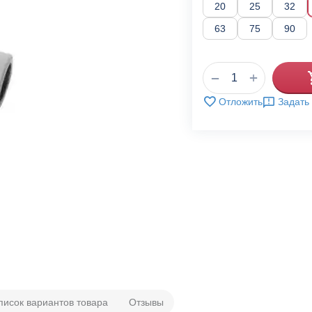
20
25
32
63
75
90
+
−
Отложить
Задать
писок вариантов товара
Отзывы