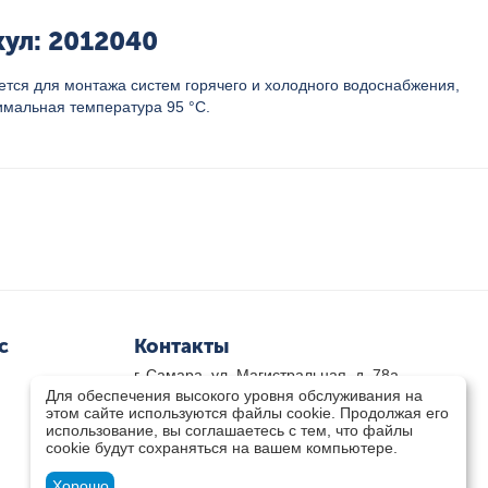
кул: 2012040
тся для монтажа систем горячего и холодного водоснабжения,
имальная температура 95 °C.
с
Контакты
г. Самара, ул. Магистральная, д. 78а
Для обеспечения высокого уровня обслуживания на
8 800-333-33-79
(звонок бесплатный)
этом сайте используются файлы cookie. Продолжая его
8(846)-211-03-15
использование, вы соглашаетесь с тем, что файлы
Пн-Пт 8.30 - 17.30 Сб 9.00 - 16.00
cookie будут сохраняться на вашем компьютере.
zakaz@teplocity.com
Посмотреть на карте
Хорошо