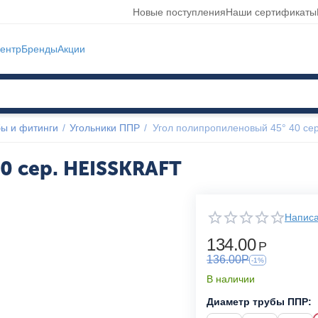
Новые поступления
Наши сертификаты
ентр
Бренды
Акции
ы и фитинги
/
Угольники ППР
/
Угол полипропиленовый 45° 40 се
0 сер. HEISSKRAFT
Написа
134.00
Р
136.00
Р
-1%
В наличии
Диаметр трубы ППР: