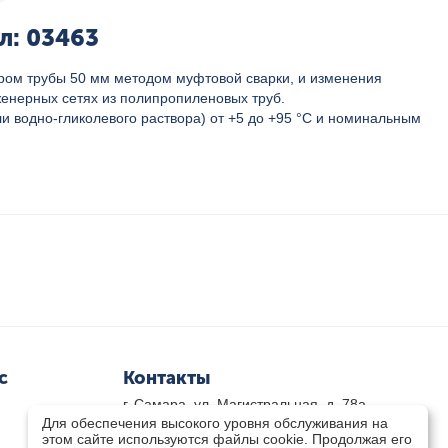
л: 03463
ром трубы 50 мм методом муфтовой сварки, и изменения
женерных сетях из полипропиленовых труб.
и водно-гликолевого раствора) от +5 до +95 °C и номинальным
с
Контакты
г. Самара, ул. Магистральная, д. 78а
Для обеспечения высокого уровня обслуживания на
8 800-333-33-79
(звонок бесплатный)
этом сайте используются файлы cookie. Продолжая его
8(846)-211-03-15