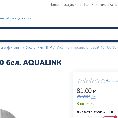
Новые поступления
Наши сертификаты
ентр
Бренды
Акции
ы и фитинги
/
Угольники ППР
/
Угол полипропиленовый 45° 50 бе
0 бел. AQUALINK
Написа
81.00
Р
89.00
Р
-9%
В наличии
Диаметр трубы ППР: