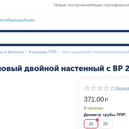
Новые поступления
Наши сертификаты
ентр
Бренды
Акции
ы и фитинги
/
Угольники ППР
/
Угол резьбовой полипропиленовый
овый двойной настенный с ВР 2
Написа
371.00
Р
В наличии
Диаметр трубы ППР:
20
25