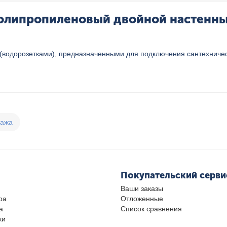
олипропиленовый двойной настенный 
водорозетками), предназначенными для подключения сантехничес
дажа
Покупательский серви
Ваши заказы
ра
Отложенные
а
Список сравнения
ки