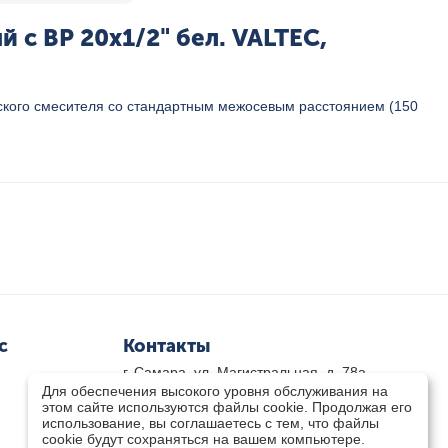
с ВР 20х1/2" бел. VALTEC,
кого смесителя со стандартным межосевым расстоянием (150
с
Контакты
г. Самара, ул. Магистральная, д. 78а
Для обеспечения высокого уровня обслуживания на
8 800-333-33-79
(звонок бесплатный)
этом сайте используются файлы cookie. Продолжая его
8(846)-211-03-15
использование, вы соглашаетесь с тем, что файлы
Пн-Пт 8.30 - 17.30 Сб 9.00 - 16.00
cookie будут сохраняться на вашем компьютере.