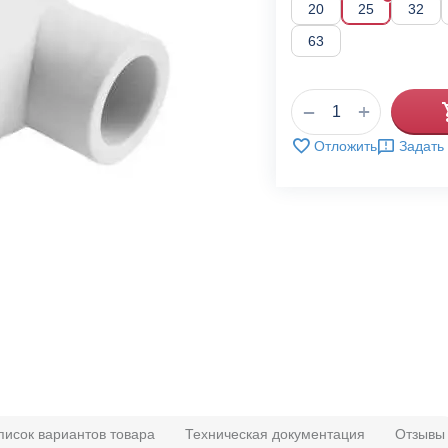
20
25
32
63
+
−
Отложить
Задать
писок вариантов товара
Техническая документация
Отзывы