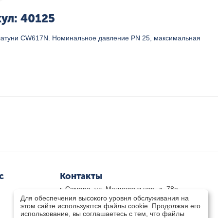
ул: 40125
 латуни CW617N. Номинальное давление PN 25, максимальная
с
Контакты
г. Самара, ул. Магистральная, д. 78а
Для обеспечения высокого уровня обслуживания на
8 800-333-33-79
(звонок бесплатный)
этом сайте используются файлы cookie. Продолжая его
8(846)-211-03-15
использование, вы соглашаетесь с тем, что файлы