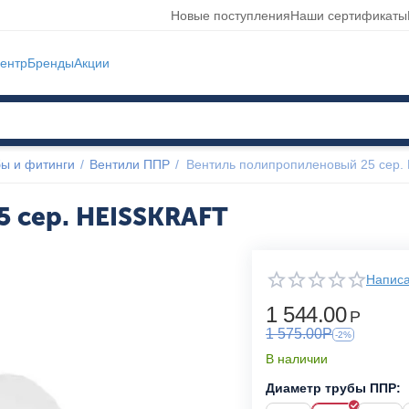
Новые поступления
Наши сертификаты
ентр
Бренды
Акции
ы и фитинги
/
Вентили ППР
/
Вентиль полипропиленовый 25 сер
 сер. HEISSKRAFT
Написа
1 544.00
Р
1 575.00
Р
-2%
В наличии
Диаметр трубы ППР: