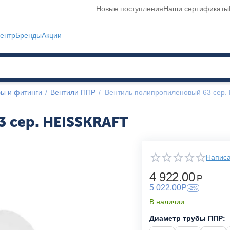
Новые поступления
Наши сертификаты
ентр
Бренды
Акции
ы и фитинги
/
Вентили ППР
/
Вентиль полипропиленовый 63 сер
 сер. HEISSKRAFT
Написа
4 922.00
Р
5 022.00
Р
-2%
В наличии
Диаметр трубы ППР: