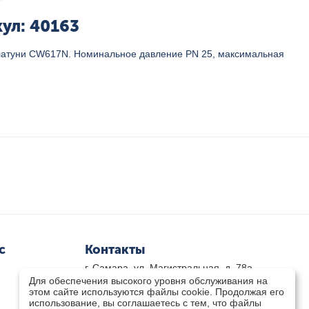
ул: 40163
 латуни CW617N. Номинальное давление PN 25, максимальная
с
Контакты
г. Самара, ул. Магистральная, д. 78а
Для обеспечения высокого уровня обслуживания на
8 800-333-33-79
(звонок бесплатный)
этом сайте используются файлы cookie. Продолжая его
8(846)-211-03-15
использование, вы соглашаетесь с тем, что файлы