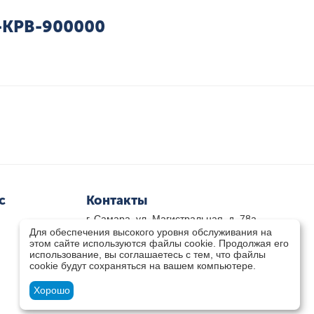
T-KPB-900000
с
Контакты
г. Самара, ул. Магистральная, д. 78а
Для обеспечения высокого уровня обслуживания на
8 800-333-33-79
(звонок бесплатный)
этом сайте используются файлы cookie. Продолжая его
8(846)-211-03-15
использование, вы соглашаетесь с тем, что файлы
Пн-Пт 8.30 - 17.30 Сб 9.00 - 16.00
cookie будут сохраняться на вашем компьютере.
zakaz@teplocity.com
Посмотреть на карте
Хорошо