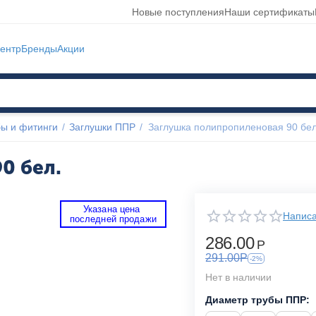
Новые поступления
Наши сертификаты
ентр
Бренды
Акции
ы и фитинги
/
Заглушки ППР
/
Заглушка полипропиленовая 90 бел
0 бел.
Указана цена 
Написа
 последней продажи 
286.00
Р
291.00
Р
-2%
Нет в наличии
Диаметр трубы ППР: