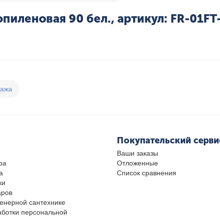
пиленовая 90 бел., артикул: FR-01F
дажа
Покупательский серви
Ваши заказы
ра
Отложенные
а
Список сравнения
ки
аров
женерной сантехнике
аботки персональной