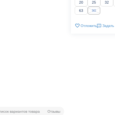
20
25
32
63
90
Отложить
Задать
писок вариантов товара
Отзывы