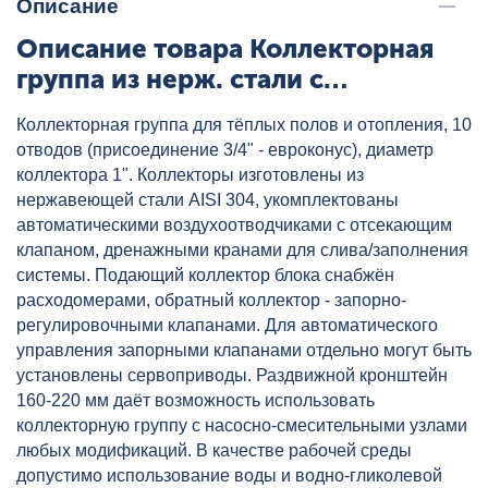
Описание
Описание товара Коллекторная
группа из нерж. стали с
расходомерами и дренажным
Коллекторная группа для тёплых полов и отопления, 10
краном 1",10x3/4" AQUALINK,
отводов (присоединение 3/4" - евроконус), диаметр
артикул: 02708
коллектора 1". Коллекторы изготовлены из
нержавеющей стали AISI 304, укомплектованы
автоматическими воздухоотводчиками с отсекающим
клапаном, дренажными кранами для слива/заполнения
системы. Подающий коллектор блока снабжён
расходомерами, обратный коллектор - запорно-
регулировочными клапанами. Для автоматического
управления запорными клапанами отдельно могут быть
установлены сервоприводы. Раздвижной кронштейн
160-220 мм даёт возможность использовать
коллекторную группу с насосно-смесительными узлами
любых модификаций. В качестве рабочей среды
допустимо использование воды и водно-гликолевой