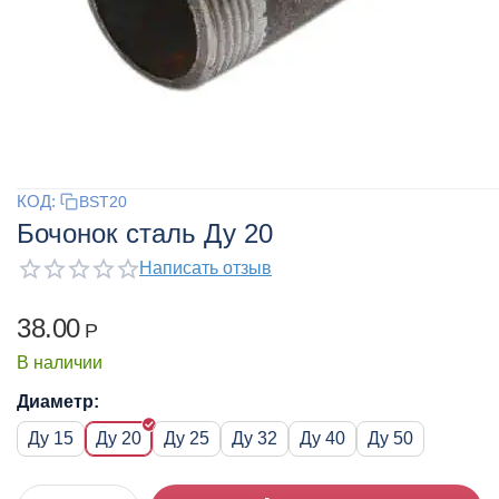
КОД:
BST20
Бочонок сталь Ду 20
Написать отзыв
38.00
Р
В наличии
Диаметр:
Ду 15
Ду 20
Ду 25
Ду 32
Ду 40
Ду 50