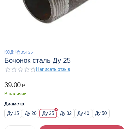
КОД:
BST25
Бочонок сталь Ду 25
Написать отзыв
39.00
Р
В наличии
Диаметр:
Ду 15
Ду 20
Ду 25
Ду 32
Ду 40
Ду 50