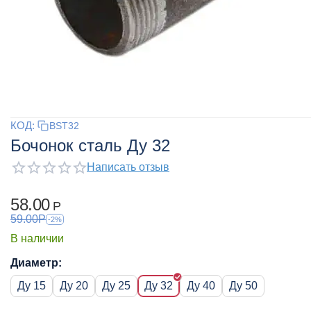
КОД:
BST32
Бочонок сталь Ду 32
Написать отзыв
58.00
Р
59.00
Р
-2%
В наличии
Диаметр:
Ду 15
Ду 20
Ду 25
Ду 32
Ду 40
Ду 50