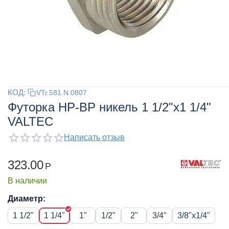
КОД:
VTr.581.N.0807
Футорка НР-ВР никель 1 1/2"x1 1/4"
VALTEC
Написать отзыв
323.00
Р
В наличии
Диаметр:
1 1/2"
1 1/4"
1"
1/2"
2"
3/4"
3/8"x1/4"