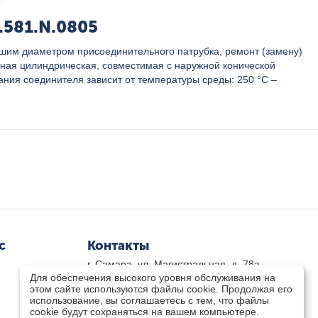
.581.N.0805
ьшим диаметром присоединительного патрубка, ремонт (замену)
бная цилиндрическая, совместимая с наружной конической
ния соединителя зависит от температуры среды: 250 °С –
с
Контакты
г. Самара, ул. Магистральная, д. 78а
Для обеспечения высокого уровня обслуживания на
8 800-333-33-79
(звонок бесплатный)
этом сайте используются файлы cookie. Продолжая его
8(846)-211-03-15
использование, вы соглашаетесь с тем, что файлы
Пн-Пт 8.30 - 17.30 Сб 9.00 - 16.00
cookie будут сохраняться на вашем компьютере.