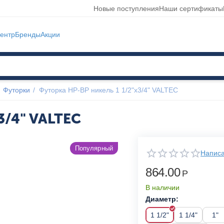
Новые поступления
Наши сертификаты
ентр
Бренды
Акции
Футорки
/
Футорка НР-ВР никель 1 1/2"x3/4" VALTEC
3/4" VALTEC
Популярный
Написа
864.00
Р
В наличии
Диаметр:
1 1/2"
1 1/4"
1"