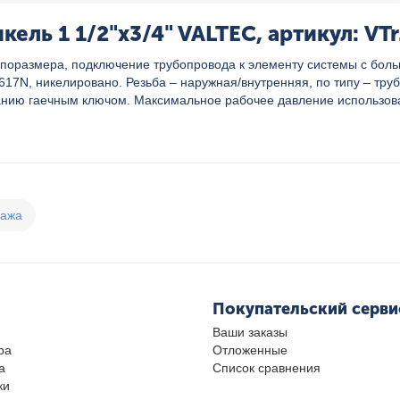
ель 1 1/2"x3/4" VALTEC, артикул: VTr
ипоразмера, подключение трубопровода к элементу системы с бол
17N, никелировано. Резьба – наружная/внутренняя, по типу – тру
ванию гаечным ключом. Максимальное рабочее давление использова
дажа
Покупательский серви
Ваши заказы
ра
Отложенные
а
Список сравнения
ки