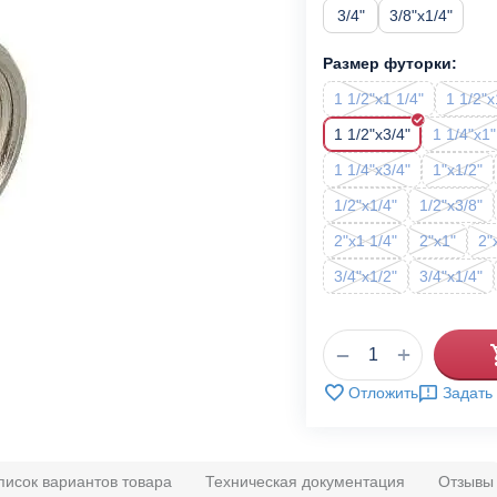
3/4"
3/8"x1/4"
Размер футорки:
1 1/2"x1 1/4"
1 1/2"x
1 1/2"x3/4"
1 1/4"x1"
1 1/4"x3/4"
1"x1/2"
1/2"x1/4"
1/2"x3/8"
2"x1 1/4"
2"x1"
2"
3/4"x1/2"
3/4"x1/4"
+
−
Отложить
Задать
писок вариантов товара
Техническая документация
Отзывы