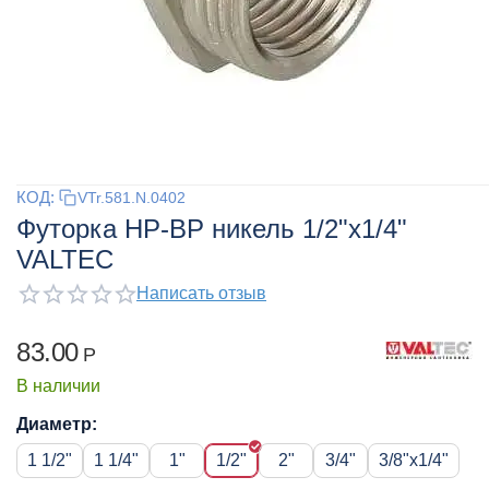
КОД:
VTr.581.N.0402
Футорка НР-ВР никель 1/2"x1/4"
VALTEC
Написать отзыв
83.00
Р
В наличии
Диаметр:
1 1/2"
1 1/4"
1"
1/2"
2"
3/4"
3/8"x1/4"