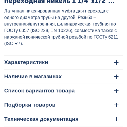
переходная никель 1 1/4"x1/2"
VALTEC, артикул: VTr.240.N.0704
Латунная никелированная муфта для перехода с
одного диаметра трубы на другой. Резьба –
внутренняя/внутренняя, цилиндрическая трубная по
ГОСТу 6357 (ISO 228, EN 10226), совместима также с
наружной конической трубной резьбой по ГОСТу 6211
(ISO R7).
Характеристики
Наличие в магазинах
Список вариантов товара
Подборки товаров
Техническая документация