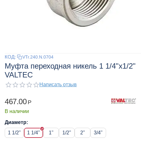
КОД:
VTr.240.N.0704
Муфта переходная никель 1 1/4"x1/2"
VALTEC
Написать отзыв
467.00
Р
В наличии
Диаметр:
1 1/2"
1 1/4"
1"
1/2"
2"
3/4"