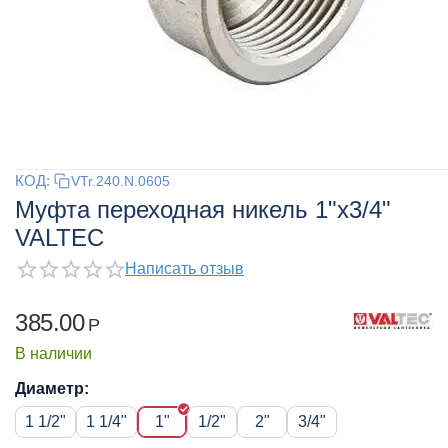
КОД:
VTr.240.N.0605
Муфта переходная никель 1"x3/4"
VALTEC
Написать отзыв
385.00
Р
В наличии
Диаметр:
1 1/2"
1 1/4"
1"
1/2"
2"
3/4"