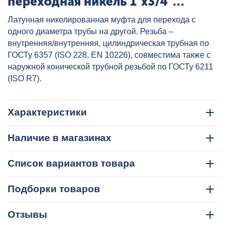
переходная никель 1"x3/4"
VALTEC, артикул: VTr.240.N.0605
Латунная никелированная муфта для перехода с
одного диаметра трубы на другой. Резьба –
внутренняя/внутренняя, цилиндрическая трубная по
ГОСТу 6357 (ISO 228, EN 10226), совместима также с
наружной конической трубной резьбой по ГОСТу 6211
(ISO R7).
Характеристики
Наличие в магазинах
Список вариантов товара
Подборки товаров
Отзывы