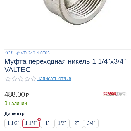
КОД:
VTr.240.N.0705
Муфта переходная никель 1 1/4"x3/4"
VALTEC
Написать отзыв
488.00
Р
В наличии
Диаметр:
1 1/2"
1 1/4"
1"
1/2"
2"
3/4"