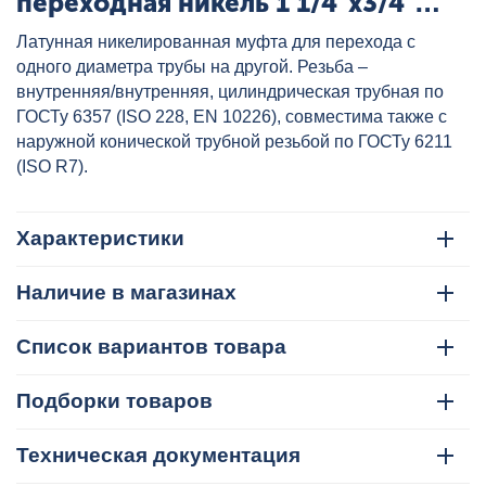
переходная никель 1 1/4"x3/4"
VALTEC, артикул: VTr.240.N.0705
Латунная никелированная муфта для перехода с
одного диаметра трубы на другой. Резьба –
внутренняя/внутренняя, цилиндрическая трубная по
ГОСТу 6357 (ISO 228, EN 10226), совместима также с
наружной конической трубной резьбой по ГОСТу 6211
(ISO R7).
Характеристики
Наличие в магазинах
Список вариантов товара
Подборки товаров
Техническая документация