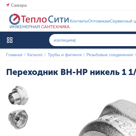
Самара
Контакты
Оптовикам
Сервисный ц
Каталог товаров
Главная
/
Каталог
/
Трубы и фитинги
/
Резьбовые соединения
/
Переходник ВН-НР никель 1 1
Указана 
цена 
последней 
продажи 