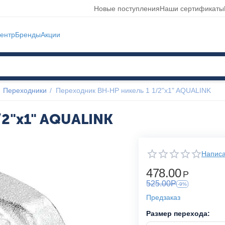
Новые поступления
Наши сертификаты
ентр
Бренды
Акции
Переходники
/
Переходник ВН-НР никель 1 1/2"x1" AQUALINK
/2"x1" AQUALINK
Написа
478.00
Р
525.00
Р
-9%
Предзаказ
Размер перехода: