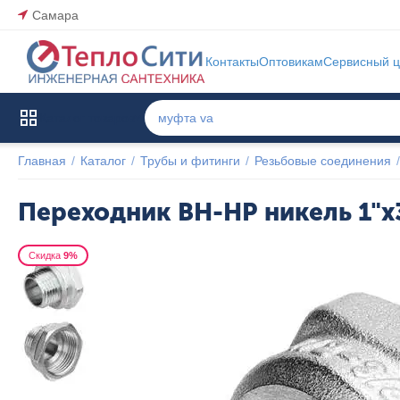
Самара
Контакты
Оптовикам
Сервисный ц
Каталог товаров
Главная
/
Каталог
/
Трубы и фитинги
/
Резьбовые соединения
/
Переходник ВН-НР никель 1"x
Скидка
9%