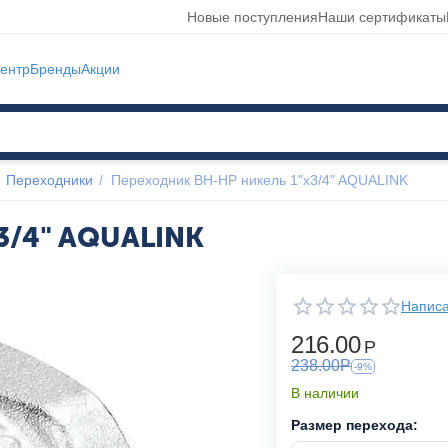
Новые поступления
Наши сертификаты
ентр
Бренды
Акции
Переходники
/
Переходник ВН-НР никель 1"x3/4" AQUALINK
3/4" AQUALINK
Написа
216.00
Р
238.00
Р
-9%
В наличии
Размер перехода: