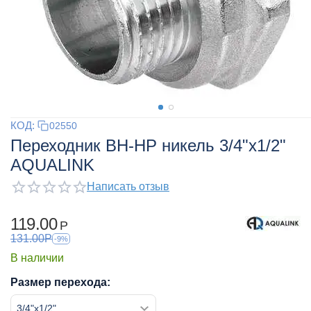
КОД:
02550
Переходник ВН-НР никель 3/4"x1/2"
AQUALINK
Написать отзыв
119.00
Р
131.00
Р
-9%
В наличии
Размер перехода: