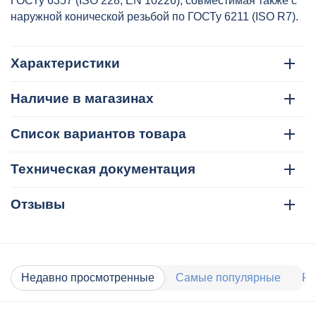
ГОСТу 6357 (ISO 228, EN 10226), совместимая также с
наружной конической резьбой по ГОСТу 6211 (ISO R7).
Характеристики
Наличие в магазинах
Список вариантов товара
Техническая документация
Отзывы
Недавно просмотренные
Самые популярные
Ра