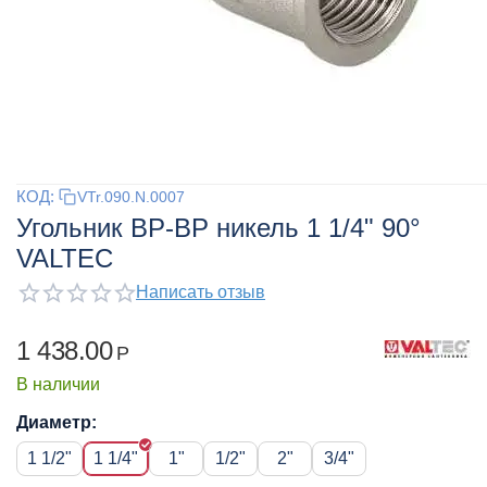
КОД:
VTr.090.N.0007
Угольник ВР-ВР никель 1 1/4" 90°
VALTEC
Написать отзыв
1 438.00
Р
В наличии
Диаметр:
1 1/2"
1 1/4"
1"
1/2"
2"
3/4"