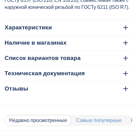
ГОСТу 6357 (ISO 228, EN 10226), совместимая также с
наружной конической резьбой по ГОСТу 6211 (ISO R7).
Характеристики
Наличие в магазинах
Список вариантов товара
Техническая документация
Отзывы
Недавно просмотренные
Самые популярные
Ра