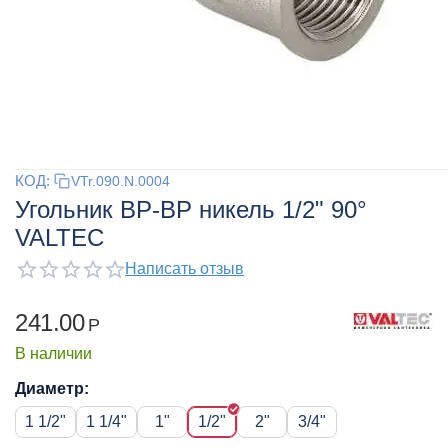
КОД:
VTr.090.N.0004
Угольник ВР-ВР никель 1/2" 90°
VALTEC
Написать отзыв
241.00
Р
В наличии
Диаметр:
1 1/2"
1 1/4"
1"
1/2"
2"
3/4"