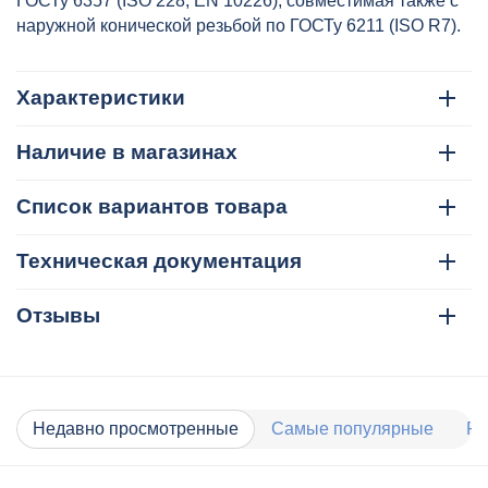
ГОСТу 6357 (ISO 228, EN 10226), совместимая также с
наружной конической резьбой по ГОСТу 6211 (ISO R7).
Характеристики
Наличие в магазинах
Список вариантов товара
Техническая документация
Отзывы
Недавно просмотренные
Самые популярные
Ра