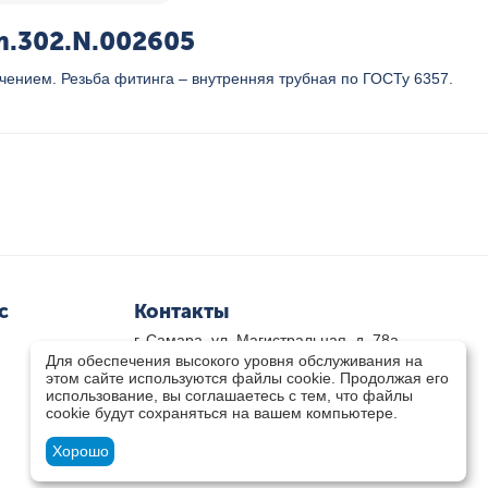
m.302.N.002605
ением. Резьба фитинга – внутренняя трубная по ГОСТу 6357.
с
Контакты
г. Самара, ул. Магистральная, д. 78а
Для обеспечения высокого уровня обслуживания на
8 800-333-33-79
(звонок бесплатный)
этом сайте используются файлы cookie. Продолжая его
8(846)-211-03-15
использование, вы соглашаетесь с тем, что файлы
Пн-Пт 8.30 - 17.30 Сб 9.00 - 16.00
cookie будут сохраняться на вашем компьютере.
zakaz@teplocity.com
Посмотреть на карте
Хорошо