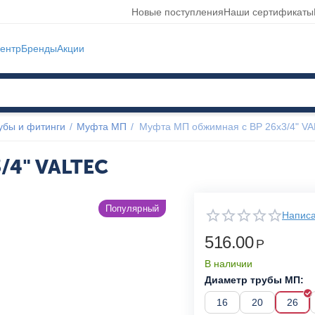
Новые поступления
Наши сертификаты
ентр
Бренды
Акции
убы и фитинги
/
Муфта МП
/
Муфта МП обжимная с ВР 26x3/4" V
/4" VALTEC
Популярный
Написа
516.00
Р
В наличии
Диаметр трубы МП:
16
20
26