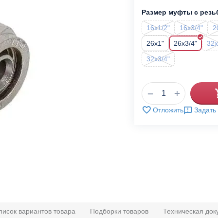
Размер муфты с резь
16x1/2"
16x3/4"
2
26x1"
26x3/4"
32x
32x3/4"
+
−
Отложить
Задать
писок вариантов товара
Подборки товаров
Техническая док