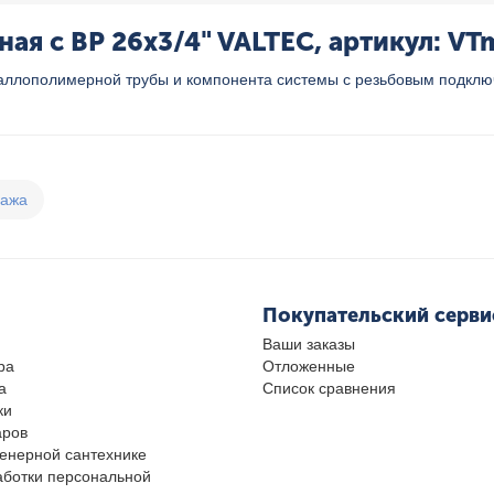
я с ВР 26x3/4" VALTEC, артикул: VT
ллополимерной трубы и компонента системы с резьбовым подключ
дажа
Покупательский серви
Ваши заказы
ра
Отложенные
а
Список сравнения
ки
аров
женерной сантехнике
аботки персональной