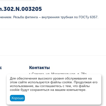
m.302.N.003205
ением. Резьба фитинга – внутренняя трубная по ГОСТу 6357.
с
Контакты
г. Самара, ул. Магистральная, д. 78а
Для обеспечения высокого уровня обслуживания на
8 800-333-33-79
(звонок бесплатный)
этом сайте используются файлы cookie. Продолжая его
8(846)-211-03-15
использование, вы соглашаетесь с тем, что файлы
Пн-Пт 8.30 - 17.30 Сб 9.00 - 16.00
cookie будут сохраняться на вашем компьютере.
zakaz@teplocity.com
Посмотреть на карте
Хорошо