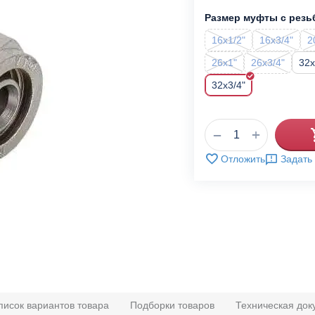
Размер муфты с резь
16x1/2"
16x3/4"
2
26x1"
26x3/4"
32x
32x3/4"
+
−
Отложить
Задать
писок вариантов товара
Подборки товаров
Техническая док