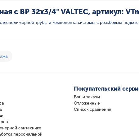
я с ВР 32x3/4" VALTEC, артикул: VT
ллополимерной трубы и компонента системы с резьбовым подключ
дажа
Покупательский серви
Ваши заказы
ра
Отложенные
а
Список сравнения
ки
аров
женерной сантехнике
аботки персональной