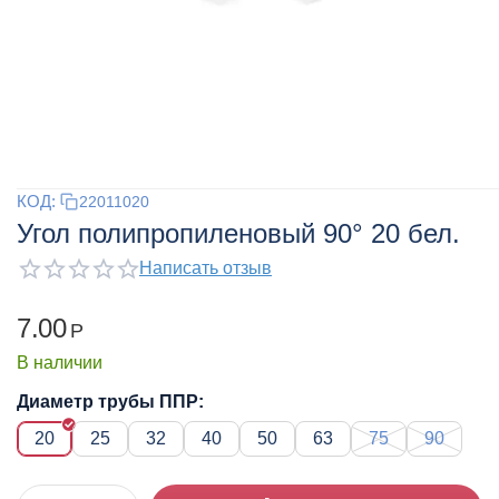
КОД:
22011020
Угол полипропиленовый 90° 20 бел.
Написать отзыв
7.00
Р
В наличии
Диаметр трубы ППР:
20
25
32
40
50
63
75
90