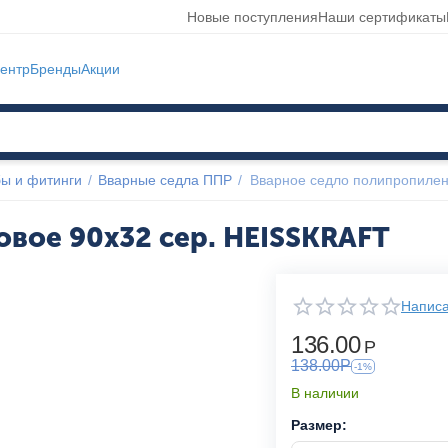
Новые поступления
Наши сертификаты
ентр
Бренды
Акции
ы и фитинги
/
Вварные седла ППР
/
Вварное седло полипропилен
вое 90x32 сер. HEISSKRAFT
Написа
136.00
Р
138.00
Р
-1%
В наличии
Размер: