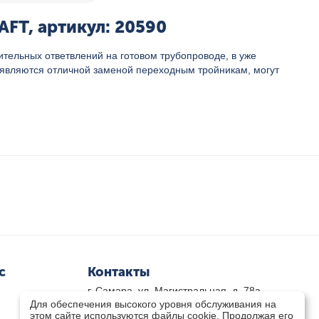
FT, артикул: 20590
тельных ответвлений на готовом трубопроводе, в уже
 являются отличной заменой переходным тройникам, могут
с
Контакты
г. Самара, ул. Магистральная, д. 78а
Для обеспечения высокого уровня обслуживания на
8 800-333-33-79
(звонок бесплатный)
этом сайте используются файлы cookie. Продолжая его