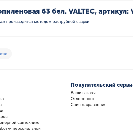
иленовая 63 бел. VALTEC, артикул: 
аж производится методом раструбной сварки.
дажа
Покупательский серви
Ваши заказы
ра
Отложенные
а
Список сравнения
ки
аров
женерной сантехнике
аботки персональной