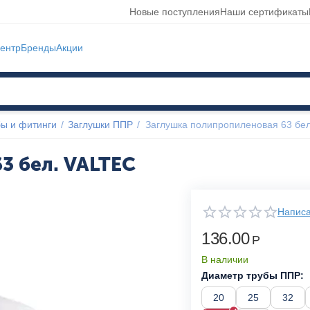
Новые поступления
Наши сертификаты
ентр
Бренды
Акции
ы и фитинги
/
Заглушки ППР
/
Заглушка полипропиленовая 63 бе
3 бел. VALTEC
Написа
136.00
Р
В наличии
Диаметр трубы ППР:
20
25
32