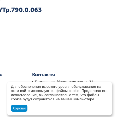
VTp.790.0.063
с
Контакты
г. Самара, ул. Магистральная, д. 78а
Для обеспечения высокого уровня обслуживания на
8 800-333-33-79
(звонок бесплатный)
этом сайте используются файлы cookie. Продолжая его
8(846)-211-03-15
использование, вы соглашаетесь с тем, что файлы
Пн-Пт 8.30 - 17.30 Сб 9.00 - 16.00
cookie будут сохраняться на вашем компьютере.
zakaz@teplocity.com
Посмотреть на карте
Хорошо