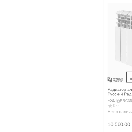
 
Радиатор а
Русский Ра
350/100 12 с
RRC35
КОД:
0.0
Нет в налич
10 560.00