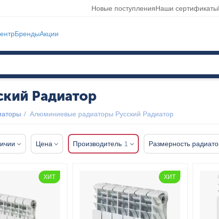
Новые поступления
Наши сертификаты
ентр
Бренды
Акции
ский Радиатор
иаторы
/
Алюминиевые радиаторы Русский Радиатор
личии
Цена
Производитель
1
Размерность радиато
ХИТ
ХИТ