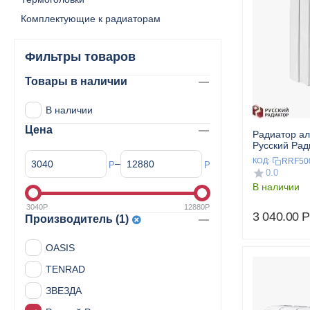
Комплектующие к радиаторам
Фильтры товаров
Товары в наличии
В наличии
Цена
Радиатор а
Русский Ра
500/80 4 сек
RRF50
КОД:
–
Р
Р
0.0
В наличии
3040
Р
12880
Р
3 040.00
Р
Производитель (1)
OASIS
TENRAD
ЗВЕЗДА