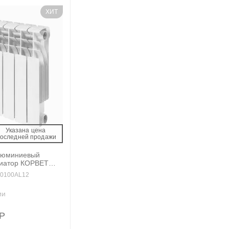
ХИТ
Указана цена 
последней продажи 
люминиевый
диатор КОРВЕТ
екц.
0100AL12
ии
Р