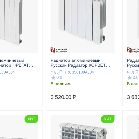
люминиевый
Радиатор алюминиевый
Ради
диатор ФРЕГАТ
Русский Радиатор КОРВЕТ
Русск
ц.
350/100 4 секц.
500/1
080AL04
RRC350100AL04
КОД:
КОД:
0.0
0.0
В наличии
В нал
3 520.00
Р
3 68
ХИТ
ХИТ