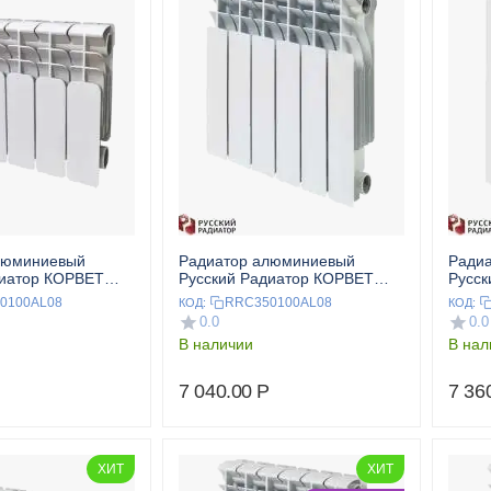
люминиевый
Радиатор алюминиевый
Ради
диатор КОРВЕТ
Русский Радиатор КОРВЕТ
Русск
кц.
350/100 8 секц.
500/1
0100AL08
RRC350100AL08
КОД:
КОД:
0.0
0.0
В наличии
В нал
7 040.00
Р
7 36
ХИТ
ХИТ