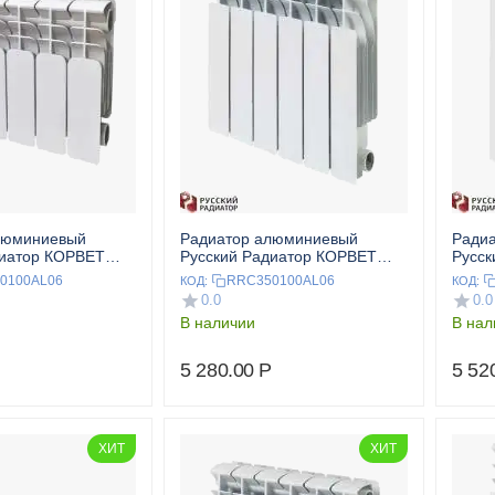
люминиевый
Радиатор алюминиевый
Ради
диатор КОРВЕТ
Русский Радиатор КОРВЕТ
Русск
кц.
350/100 6 секц.
500/1
0100AL06
RRC350100AL06
КОД:
КОД:
0.0
0.0
В наличии
В нал
5 280.00
Р
5 52
ХИТ
ХИТ