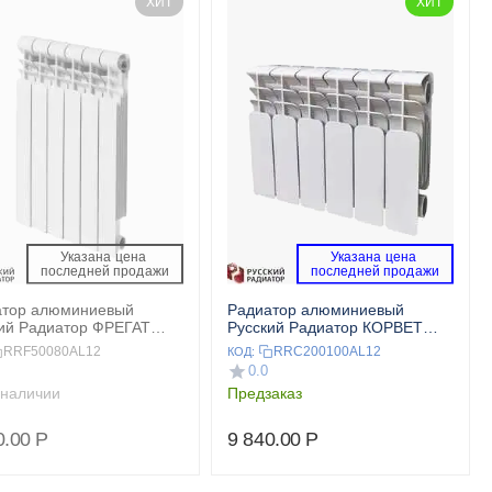
ХИТ
ХИТ
Указана цена 
Указана цена 
 последней продажи 
 последней продажи 
атор алюминиевый
Радиатор алюминиевый
ий Радиатор ФРЕГАТ
Русский Радиатор КОРВЕТ
0 12 секц.
200/100 12 секц.
RRF50080AL12
RRC200100AL12
КОД:
0.0
 наличии
Предзаказ
0.00
Р
9 840.00
Р