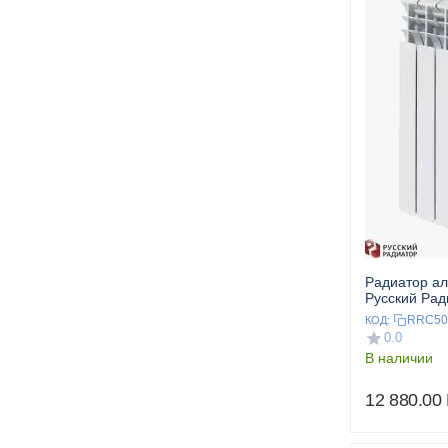
Радиатор а
Русский Ра
500/100 14 с
RRC50
КОД:
0.0
В наличии
12 880.00