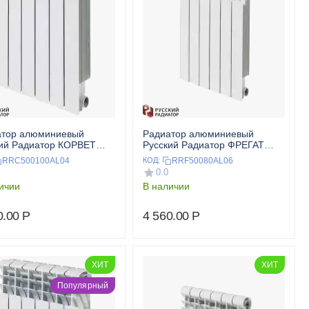
атор алюминиевый
Радиатор алюминиевый
ий Радиатор КОРВЕТ
Русский Радиатор ФРЕГАТ
00 4 секц.
500/80 6 секц.
RRC500100AL04
RRF50080AL06
КОД:
0.0
ичии
В наличии
0.00
Р
4 560.00
Р
ХИТ
ХИТ
Популярный