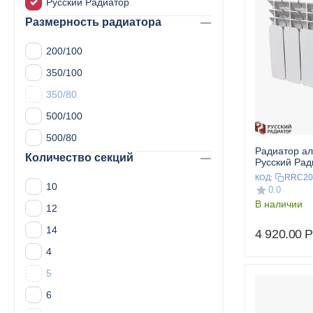
Русский Радиатор
Размерность радиатора
200/100
350/100
350/80
500/100
500/80
Радиатор а
Количество секций
Русский Ра
200/100 6 се
RRC20
КОД:
10
0.0
В наличии
12
14
4 920.00
Р
4
5
6