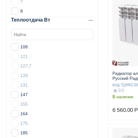
7
8
Теплоотдача Вт
108
121
127,7
Радиатор а
128
Русский Ра
200/100 8 се
131
RRC20
КОД:
0.0
147
В наличии
155
6 560.00
Р
164
175
185