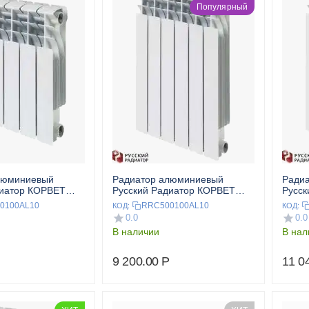
Популярный
люминиевый
Радиатор алюминиевый
Ради
диатор КОРВЕТ
Русский Радиатор КОРВЕТ
Русск
екц.
500/100 10 секц.
500/1
0100AL10
RRC500100AL10
КОД:
КОД:
0.0
0.0
В наличии
В нал
9 200.00
Р
11 0