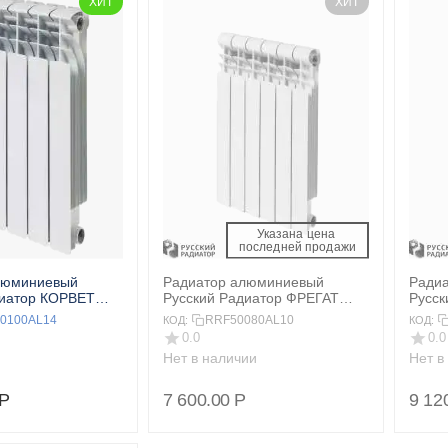
ХИТ
ХИТ
Указана цена 
 последней продажи 
люминиевый
Радиатор алюминиевый
Ради
диатор КОРВЕТ
Русский Радиатор ФРЕГАТ
Русск
екц.
500/80 10 секц.
500/8
0100AL14
RRF50080AL10
КОД:
КОД:
0.0
0.0
Нет в наличии
Нет в
Р
7 600.00
Р
9 12