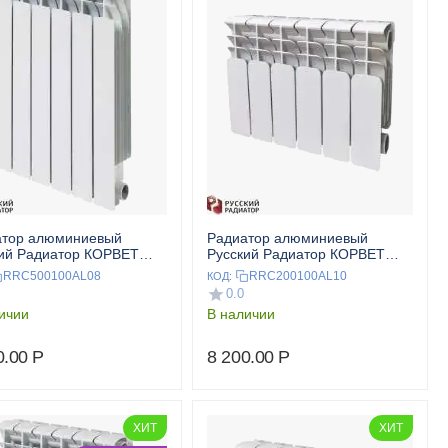
атор алюминиевый
Радиатор алюминиевый
ий Радиатор КОРВЕТ
Русский Радиатор КОРВЕТ
00 8 секц.
200/100 10 секц.
RRC500100AL08
RRC200100AL10
КОД:
0.0
ичии
В наличии
0.00
Р
8 200.00
Р
ХИТ
ХИТ