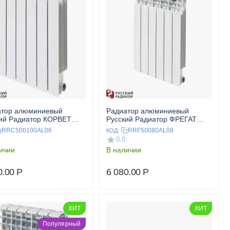
атор алюминиевый
Радиатор алюминиевый
ий Радиатор КОРВЕТ
Русский Радиатор ФРЕГАТ
00 6 секц.
500/80 8 секц.
RRC500100AL06
RRF50080AL08
КОД:
0.0
ичии
В наличии
0.00
Р
6 080.00
Р
ХИТ
ХИТ
Популярный