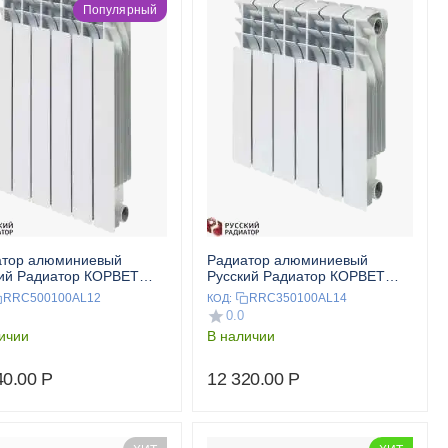
Популярный
атор алюминиевый
Радиатор алюминиевый
ий Радиатор КОРВЕТ
Русский Радиатор КОРВЕТ
00 12 секц.
350/100 14 секц.
RRC500100AL12
RRC350100AL14
КОД:
0.0
ичии
В наличии
40.00
Р
12 320.00
Р