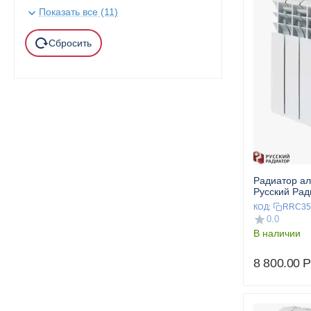
86
Показать все (11)
Сбросить
Радиатор а
Русский Ра
350/100 10 с
RRC35
КОД:
0.0
В наличии
8 800.00
Р