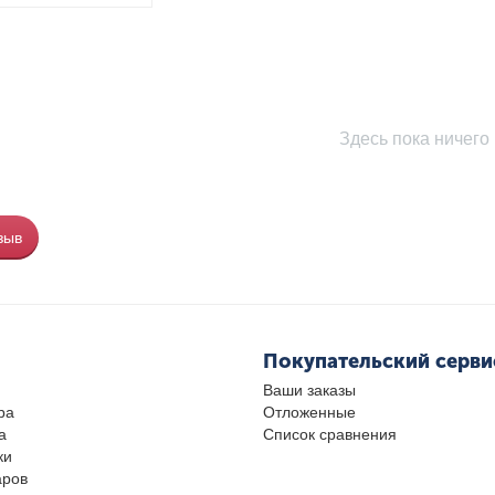
Здесь пока ничего 
зыв
Покупательский серви
Ваши заказы
ра
Отложенные
а
Список сравнения
ки
аров